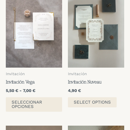
Invitación
Invitación
Invitación Vega
Invitación Nuveau
Rango
5,50
€
-
7,00
€
4,90
€
de
Este
precios:
SELECCIONAR
SELECT OPTIONS
producto
desde
OPCIONES
5,50 €
tiene
hasta
múltiples
7,00 €
variantes.