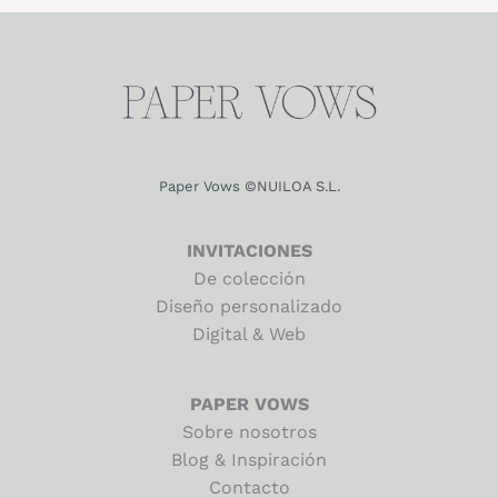
va
Las
La
opciones
op
se
se
pueden
pu
elegir
el
en
en
Paper Vows ©NUILOA S.L.
la
la
página
pá
de
INVITACIONES
de
producto
De colección
pr
Diseño personalizado
Digital & Web
PAPER VOWS
Sobre nosotros
Blog & Inspiración
Contacto