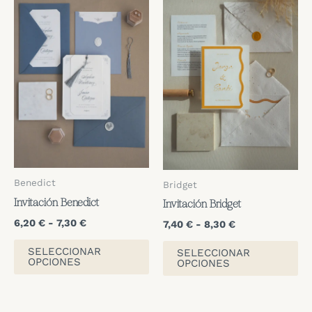
Las
opciones
se
pueden
elegir
en
la
página
de
producto
Benedict
Bridget
Invitación Benedict
Invitación Bridget
Rango
6,20
€
-
7,30
€
Rango
7,40
€
-
8,30
€
de
de
Este
Es
precios:
precios:
SELECCIONAR
SELECCIONAR
producto
desde
pr
OPCIONES
desde
OPCIONES
6,20 €
7,40 €
tiene
ti
hasta
hasta
múltiples
mú
7,30 €
8,30 €
variantes.