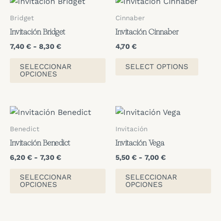
Bridget
Cinnaber
Invitación Bridget
Invitación Cinnaber
Rango
7,40
€
-
8,30
€
4,70
€
de
Este
precios:
SELECCIONAR
SELECT OPTIONS
producto
desde
OPCIONES
7,40 €
tiene
hasta
múltiples
8,30 €
variantes.
Las
Benedict
Invitación
opciones
Invitación Benedict
Invitación Vega
se
Rango
Rango
6,20
€
-
7,30
€
5,50
€
-
7,00
€
pueden
de
de
Este
Es
elegir
precios:
precios:
SELECCIONAR
SELECCIONAR
producto
pr
en
desde
desde
OPCIONES
OPCIONES
6,20 €
5,50 €
tiene
ti
la
hasta
hasta
múltiples
mú
página
7,30 €
7,00 €
variantes.
va
de