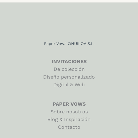
Las
La
producto
opciones
op
se
se
pueden
pu
elegir
el
Paper Vows ©NUILOA S.L.
en
en
la
la
página
pá
INVITACIONES
de
de
De colección
producto
pr
Diseño personalizado
Digital & Web
PAPER VOWS
Sobre nosotros
Blog & Inspiración
Contacto